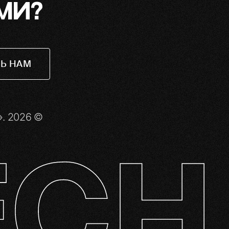
МИ?
Ь НАМ
. 2026 ©