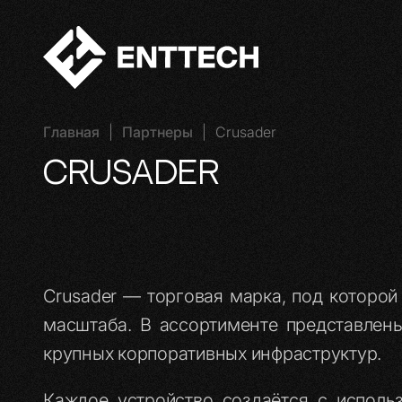
Главная
|
Партнеры
|
Crusader
Crusader
Crusader — торговая марка, под которо
масштаба. В ассортименте представлен
крупных корпоративных инфраструктур.
Каждое устройство создаётся с исполь